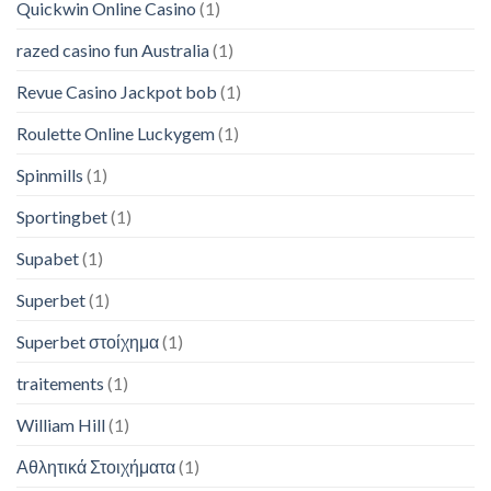
Quickwin Online Casino
(1)
razed casino fun Australia
(1)
Revue Casino Jackpot bob
(1)
Roulette Online Luckygem
(1)
Spinmills
(1)
Sportingbet
(1)
Supabet
(1)
Superbet
(1)
Superbet στοίχημα
(1)
traitements
(1)
William Hill
(1)
Αθλητικά Στοιχήματα
(1)