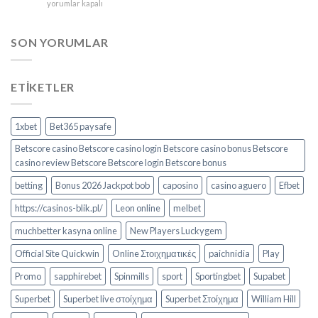
Legjobb
yorumlar kapalı
las
Magyar
mesas
Online
y
Casino
SON YORUMLAR
aumenta
bónuszok
tus
2026:
ganancias
Mit
için
ETIKETLER
érdemes
tudni?
için
1xbet
Bet365 paysafe
Betscore casino Betscore casino login Betscore casino bonus Betscore
casino review Betscore Betscore login Betscore bonus
betting
Bonus 2026 Jackpot bob
caposino
casino aguero
Efbet
https://casinos-blik.pl/
Leon online
melbet
muchbetter kasyna online
New Players Luckygem
Official Site Quickwin
Online Στοιχηματικές
paichnidia
Play
Promo
sapphirebet
Spinmills
sport
Sportingbet
Supabet
Superbet
Superbet live στοίχημα
Superbet Στοίχημα
William Hill