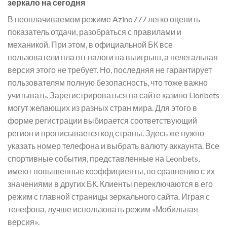
зеркало на сегодня
В неоплачиваемом режиме Azino777 легко оценить
показатель отдачи, разобраться с правилами и
механикой. При этом, в официальной БК все
пользователи платят налоги на выигрыш, а нелегальная
версия этого не требует. Но, последняя не гарантирует
пользователям полную безопасность, что тоже важно
учитывать. Зарегистрироваться на сайте казино Lionbets
могут желающих из разных стран мира. Для этого в
форме регистрации выбирается соответствующий
регион и прописывается код страны. Здесь же нужно
указать номер телефона и выбрать валюту аккаунта. Все
спортивные события, представленные на Leonbets,
имеют повышенные коэффициенты, по сравнению с их
значениями в других БК. Клиенты переключаются в его
режим с главной страницы зеркального сайта. Играя с
телефона, лучше использовать режим «Мобильная
версия».