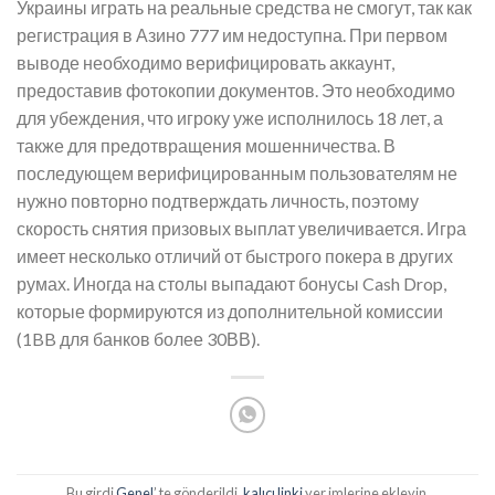
Украины играть на реальные средства не смогут, так как
регистрация в Азино 777 им недоступна. При первом
выводе необходимо верифицировать аккаунт,
предоставив фотокопии документов. Это необходимо
для убеждения, что игроку уже исполнилось 18 лет, а
также для предотвращения мошенничества. В
последующем верифицированным пользователям не
нужно повторно подтверждать личность, поэтому
скорость снятия призовых выплат увеличивается. Игра
имеет несколько отличий от быстрого покера в других
румах. Иногда на столы выпадают бонусы Cash Drop,
которые формируются из дополнительной комиссии
(1BB для банков более 30ВВ).
Bu girdi
Genel
’ te gönderildi.
kalıcı linki
yer imlerine ekleyin.