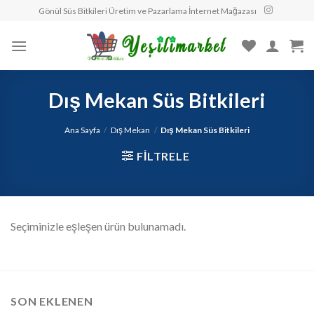
Skip
Gönül Süs Bitkileri Üretim ve Pazarlama İnternet Mağazası
to
content
Dış Mekan Süs Bitkileri
Ana Sayfa
/
Dış Mekan
/
Dış Mekan Süs Bitkileri
FILTRELE
Seçiminizle eşleşen ürün bulunamadı.
SON EKLENEN