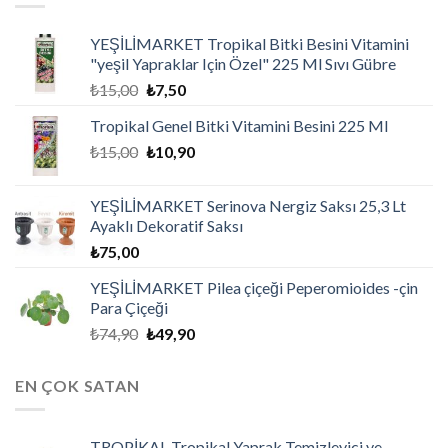
YEŞİLİMARKET Tropikal Bitki Besini Vitamini
"yeşil Yapraklar Için Özel" 225 Ml Sıvı Gübre
₺
15,00
₺
7,50
Tropikal Genel Bitki Vitamini Besini 225 Ml
₺
15,00
₺
10,90
YEŞİLİMARKET Serinova Nergiz Saksı 25,3 Lt
Ayaklı Dekoratif Saksı
₺
75,00
YEŞİLİMARKET Pilea çiçeği Peperomioides -çin
Para Çiçeği
₺
74,90
₺
49,90
EN ÇOK SATAN
TROPİKAL Tropikal Yaprak Temizleyici ve