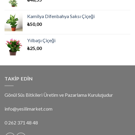
Kamilya Difenbahya Saksı Çiçeği
₺
50,00
Yılbaşı Çiçeği
₺
25,00
TAKIP EDIN
Gönül Süs Bitkileri Üretim ve Pazarlama Kuruluşudur
info@yesilimarket.com
0 262 371 48 48