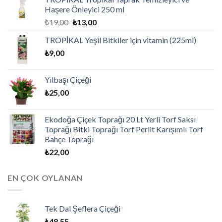
Haşere Önleyici 250 ml
₺
19,00
₺
13,00
TROPİKAL Yeşil Bitkiler için vitamin (225ml)
₺
9,00
Yılbaşı Çiçeği
₺
25,00
Ekodoğa Çiçek Toprağı 20 Lt Yerli Torf Saksı
Toprağı Bitki Toprağı Torf Perlit Karışımlı Torf
Bahçe Toprağı
₺
22,00
EN ÇOK OYLANAN
Tek Dal Şeflera Çiçeği
₺
48,55