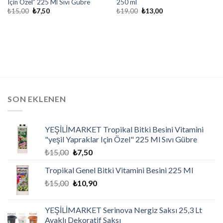
Için Özel” 225 Ml Sıvı Gübre
250 ml
₺
15,00
₺
7,50
₺
19,00
₺
13,00
SON EKLENEN
YEŞİLİMARKET Tropikal Bitki Besini Vitamini
"yeşil Yapraklar Için Özel" 225 Ml Sıvı Gübre
₺
15,00
₺
7,50
Tropikal Genel Bitki Vitamini Besini 225 Ml
₺
15,00
₺
10,90
YEŞİLİMARKET Serinova Nergiz Saksı 25,3 Lt
Ayaklı Dekoratif Saksı