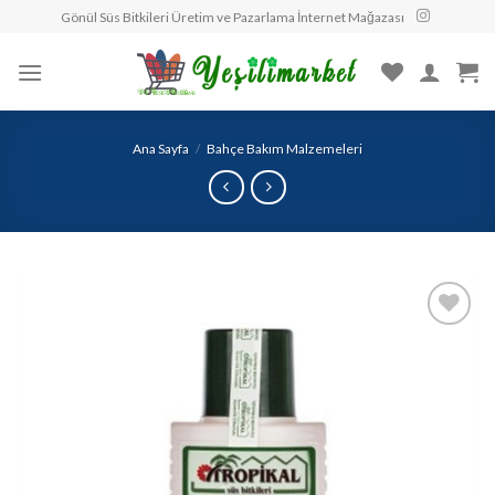
Skip
Gönül Süs Bitkileri Üretim ve Pazarlama İnternet Mağazası
to
content
Ana Sayfa
/
Bahçe Bakım Malzemeleri
Beğendiklerime
Ekle