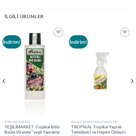
İLGILI ÜRÜNLER
İndirim!
İndirim!
Beğendiklerime
Beğendiklerime
Ekle
Ekle
BITKI BESINLERI
BAHÇE BAKIM MALZEMELERI
YEŞİLİMARKET Tropikal Bitki
TROPİKAL Tropikal Yaprak
Besini Vitamini “yeşil Yapraklar
Temizleyici ve Haşere Önleyici