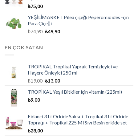
₺
75,00
YEŞİLİMARKET Pilea çiçeği Peperomioides -çin
Para Çiçeği
₺
74,90
₺
49,90
EN ÇOK SATAN
TROPİKAL Tropikal Yaprak Temizleyici ve
Haşere Önleyici 250 ml
₺
19,00
₺
13,00
TROPİKAL Yeşil Bitkiler için vitamin (225ml)
₺
9,00
Fidanci 3 Lt Orkide Saksı + Tropikal 3 Lt Orkide
Toprağı + Tropikal 225 Ml Sıvı Besin orkide set
₺
28,00