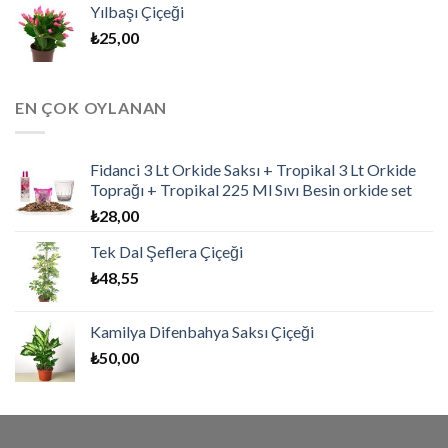
Yılbaşı Çiçeği
₺
25,00
EN ÇOK OYLANAN
Fidanci 3 Lt Orkide Saksı + Tropikal 3 Lt Orkide
Toprağı + Tropikal 225 Ml Sıvı Besin orkide set
₺
28,00
Tek Dal Şeflera Çiçeği
₺
48,55
Kamilya Difenbahya Saksı Çiçeği
₺
50,00