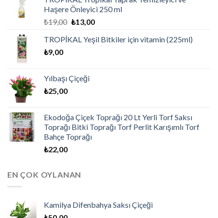
Haşere Önleyici 250 ml
₺
19,00
₺
13,00
TROPİKAL Yeşil Bitkiler için vitamin (225ml)
₺
9,00
Yılbaşı Çiçeği
₺
25,00
Ekodoğa Çiçek Toprağı 20 Lt Yerli Torf Saksı
Toprağı Bitki Toprağı Torf Perlit Karışımlı Torf
Bahçe Toprağı
₺
22,00
EN ÇOK OYLANAN
Kamilya Difenbahya Saksı Çiçeği
₺
50,00