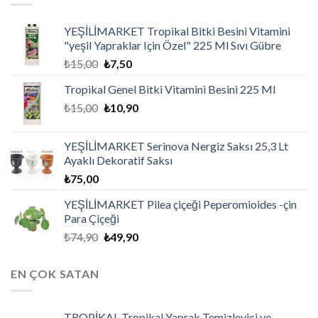
YEŞİLİMARKET Tropikal Bitki Besini Vitamini
"yeşil Yapraklar Için Özel" 225 Ml Sıvı Gübre
₺
15,00
₺
7,50
Tropikal Genel Bitki Vitamini Besini 225 Ml
₺
15,00
₺
10,90
YEŞİLİMARKET Serinova Nergiz Saksı 25,3 Lt
Ayaklı Dekoratif Saksı
₺
75,00
YEŞİLİMARKET Pilea çiçeği Peperomioides -çin
Para Çiçeği
₺
74,90
₺
49,90
EN ÇOK SATAN
TROPİKAL Tropikal Yaprak Temizleyici ve