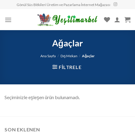
Skip
Gönül Süs Bitkileri Üretim ve Pazarlama İnternet Mağazası
to
content
Ağaçlar
Ana Sayfa
/
Dış Mekan
/
Ağaçlar
FILTRELE
Seçiminizle eşleşen ürün bulunamadı.
SON EKLENEN