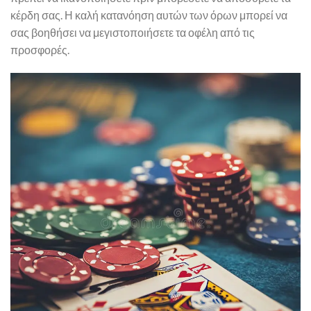
κέρδη σας. Η καλή κατανόηση αυτών των όρων μπορεί να
σας βοηθήσει να μεγιστοποιήσετε τα οφέλη από τις
προσφορές.