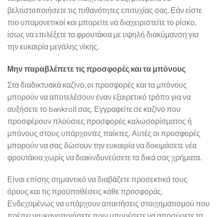
βελτιστοποιήσετε τις πιθανότητες επιτυχίας σας. Εάν είστε
πιο υπομονετικοί και μπορείτε να διαχειριστείτε το ρίσκο,
ίσως να επιλέξετε τα φρουτάκια με υψηλή διακύμανση για
την ευκαιρία μεγάλης νίκης.
Μην παραβλέπετε τις προσφορές και τα μπόνους
Στα διαδικτυακά καζίνο, οι προσφορές και τα μπόνους
μπορούν να αποτελέσουν έναν εξαιρετικό τρόπο για να
αυξήσετε το bankroll σας. Εγγραφείτε σε καζίνο που
προσφέρουν πλούσιες προσφορές καλωσορίσματος ή
μπόνους στους υπάρχοντες παίκτες. Αυτές οι προσφορές
μπορούν να σας δώσουν την ευκαιρία να δοκιμάσετε νέα
φρουτάκια χωρίς να διακινδυνεύσετε τα δικά σας χρήματα.
Είναι επίσης σημαντικό να διαβάζετε προσεκτικά τους
όρους και τις προϋποθέσεις κάθε προσφοράς.
Ενδεχομένως να υπάρχουν απαιτήσεις στοιχηματισμού που
πρέπει να ικανοποιήσετε πριν μπορέσετε να αποσύρετε τα