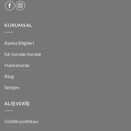
KURUMSAL
Banka Bilgileri
Sık Sorulan Sorular
Hakkımızda
Blog
İletişim
ALIŞVERİŞ
Gizlilik politikası