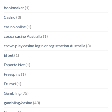
bookmaker
(1)
Casino
(3)
casino online
(1)
cocoa casino Australia
(1)
crown play casino login or registration Australia
(3)
Efbet
(1)
Esporte Net
(1)
Freespins
(1)
Frumzi
(1)
Gambling
(75)
gambling/casino
(43)