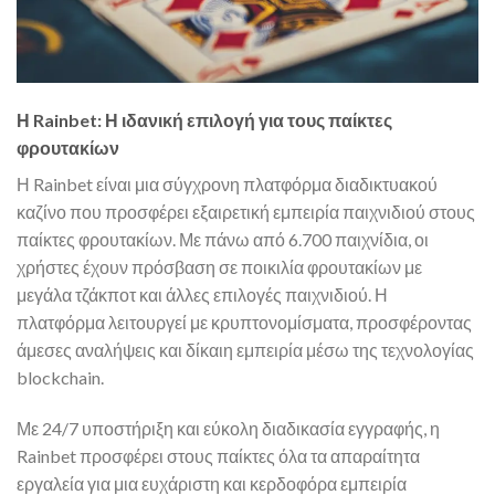
Η Rainbet: Η ιδανική επιλογή για τους παίκτες
φρουτακίων
Η Rainbet είναι μια σύγχρονη πλατφόρμα διαδικτυακού
καζίνο που προσφέρει εξαιρετική εμπειρία παιχνιδιού στους
παίκτες φρουτακίων. Με πάνω από 6.700 παιχνίδια, οι
χρήστες έχουν πρόσβαση σε ποικιλία φρουτακίων με
μεγάλα τζάκποτ και άλλες επιλογές παιχνιδιού. Η
πλατφόρμα λειτουργεί με κρυπτονομίσματα, προσφέροντας
άμεσες αναλήψεις και δίκαιη εμπειρία μέσω της τεχνολογίας
blockchain.
Με 24/7 υποστήριξη και εύκολη διαδικασία εγγραφής, η
Rainbet προσφέρει στους παίκτες όλα τα απαραίτητα
εργαλεία για μια ευχάριστη και κερδοφόρα εμπειρία