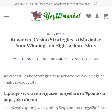
Skip
Gönül Süs Bitkileri Üretim ve Pazarlama İnternet Mağazası
to
content
ΦΡΟΥΤΆΚΙΑ
Advanced Casino Strategies to Maximize
Your Winnings on High Jackpot Slots
29 NISAN 2026
’' TE GÖNDERILDI
MEHMET YESIL
TARAFINDAN
Advanced Casino Strategies to Maximize Your Winnings on
High Jackpot Slots
Στρατηγικές για επιτυχημένα παιχνίδια στα Φρουτάκια
με μεγάλα τζάκποτ
Η επιλογή στρατηγικών κατά τη διάρκεια του παιχνιδιού στα