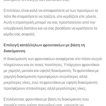
Επιπλέον, είναι καλό να αποφασίσετε εκ των προτέρων το
πότε θα σταματήσετε να παίζετε, είτε κερδίζετε είτε χάνετε.
Αυτή η στρατηγική μπορεί να σας προστατεύσει από την
υπερβολική δαπάνη και να σας βοηθήσει να κρατήσετε τα
κέρδη σας ασφαλή.
Επιλογή κατάλληλων φρουτακίων με βάση τη
διακύμανση
Η διακύμανση των φρουτακίων αναφέρεται στο πόσο συχνά
πληρώνουν και σε ποιες ποσότητες. Υπάρχουν φρουτάκια
με χαμηλή, μεσαία και υψηλή διακύμανση. Τα φρουτάκια με
χαμηλή διακύμανση προσφέρουν συχνότερες αλλά
μικρότερες νίκες, ενώ τα φρουτάκια με υψηλή διακύμανση
προσφέρουν σπανιότερες αλλά μεγαλύτερες νίκες.
Επιλέγοντας φρουτάκια με βάση τη διακύμανση που
ταιριάζει στον τρόπο παιχνιδιού σας, μπορείτε να