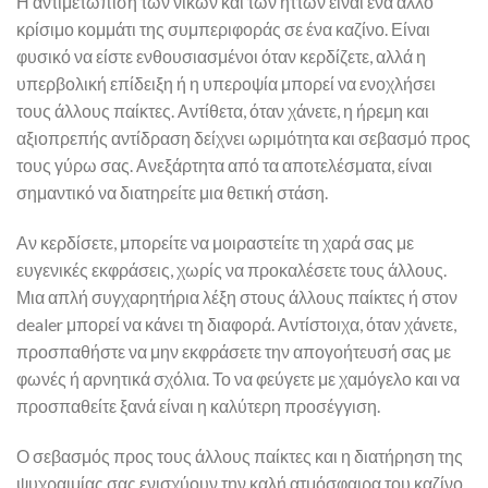
Η αντιμετώπιση των νικών και των ηττών είναι ένα άλλο
κρίσιμο κομμάτι της συμπεριφοράς σε ένα καζίνο. Είναι
φυσικό να είστε ενθουσιασμένοι όταν κερδίζετε, αλλά η
υπερβολική επίδειξη ή η υπεροψία μπορεί να ενοχλήσει
τους άλλους παίκτες. Αντίθετα, όταν χάνετε, η ήρεμη και
αξιοπρεπής αντίδραση δείχνει ωριμότητα και σεβασμό προς
τους γύρω σας. Ανεξάρτητα από τα αποτελέσματα, είναι
σημαντικό να διατηρείτε μια θετική στάση.
Αν κερδίσετε, μπορείτε να μοιραστείτε τη χαρά σας με
ευγενικές εκφράσεις, χωρίς να προκαλέσετε τους άλλους.
Μια απλή συγχαρητήρια λέξη στους άλλους παίκτες ή στον
dealer μπορεί να κάνει τη διαφορά. Αντίστοιχα, όταν χάνετε,
προσπαθήστε να μην εκφράσετε την απογοήτευσή σας με
φωνές ή αρνητικά σχόλια. Το να φεύγετε με χαμόγελο και να
προσπαθείτε ξανά είναι η καλύτερη προσέγγιση.
Ο σεβασμός προς τους άλλους παίκτες και η διατήρηση της
ψυχραιμίας σας ενισχύουν την καλή ατμόσφαιρα του καζίνο.