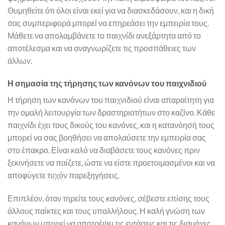
Θυμηθείτε ότι όλοι είναι εκεί για να διασκεδάσουν, και η δική
σας συμπεριφορά μπορεί να επηρεάσει την εμπειρία τους.
Μάθετε να απολαμβάνετε το παιχνίδι ανεξάρτητα από το
αποτέλεσμα και να αναγνωρίζετε τις προσπάθειες των
άλλων.
Η σημασία της τήρησης των κανόνων του παιχνιδιού
Η τήρηση των κανόνων του παιχνιδιού είναι απαραίτητη για
την ομαλή λειτουργία των δραστηριοτήτων στο καζίνο. Κάθε
παιχνίδι έχει τους δικούς του κανόνες, και η κατανόησή τους
μπορεί να σας βοηθήσει να απολαύσετε την εμπειρία σας
στο έπακρο. Είναι καλό να διαβάσετε τους κανόνες πριν
ξεκινήσετε να παίζετε, ώστε να είστε προετοιμασμένοι και να
αποφύγετε τυχόν παρεξηγήσεις.
Επιπλέον, όταν τηρείτε τους κανόνες, σέβεστε επίσης τους
άλλους παίκτες και τους υπαλλήλους. Η καλή γνώση των
κανόνων μπορεί να αποτρέψει τις εντάσεις και τις διαμάχες