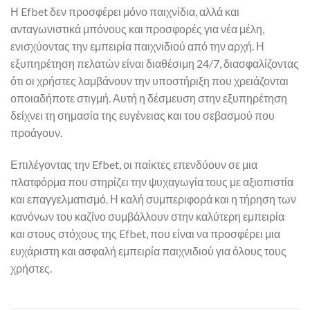
Η Efbet δεν προσφέρει μόνο παιχνίδια, αλλά και
ανταγωνιστικά μπόνους και προσφορές για νέα μέλη,
ενισχύοντας την εμπειρία παιχνιδιού από την αρχή. Η
εξυπηρέτηση πελατών είναι διαθέσιμη 24/7, διασφαλίζοντας
ότι οι χρήστες λαμβάνουν την υποστήριξη που χρειάζονται
οποιαδήποτε στιγμή. Αυτή η δέσμευση στην εξυπηρέτηση
δείχνει τη σημασία της ευγένειας και του σεβασμού που
προάγουν.
Επιλέγοντας την Efbet, οι παίκτες επενδύουν σε μια
πλατφόρμα που στηρίζει την ψυχαγωγία τους με αξιοπιστία
και επαγγελματισμό. Η καλή συμπεριφορά και η τήρηση των
κανόνων του καζίνο συμβάλλουν στην καλύτερη εμπειρία
και στους στόχους της Efbet, που είναι να προσφέρει μια
ευχάριστη και ασφαλή εμπειρία παιχνιδιού για όλους τους
χρήστες.