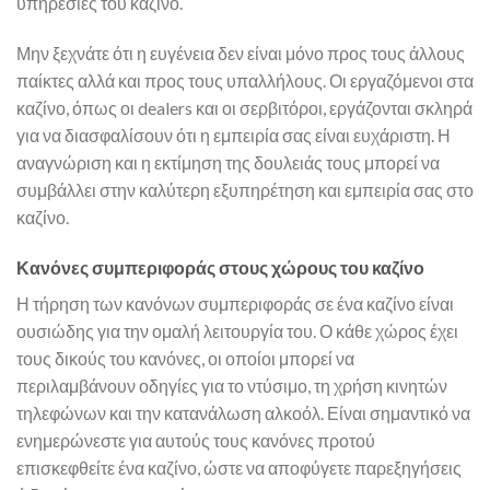
υπηρεσίες του καζίνο.
Μην ξεχνάτε ότι η ευγένεια δεν είναι μόνο προς τους άλλους
παίκτες αλλά και προς τους υπαλλήλους. Οι εργαζόμενοι στα
καζίνο, όπως οι dealers και οι σερβιτόροι, εργάζονται σκληρά
για να διασφαλίσουν ότι η εμπειρία σας είναι ευχάριστη. Η
αναγνώριση και η εκτίμηση της δουλειάς τους μπορεί να
συμβάλλει στην καλύτερη εξυπηρέτηση και εμπειρία σας στο
καζίνο.
Κανόνες συμπεριφοράς στους χώρους του καζίνο
Η τήρηση των κανόνων συμπεριφοράς σε ένα καζίνο είναι
ουσιώδης για την ομαλή λειτουργία του. Ο κάθε χώρος έχει
τους δικούς του κανόνες, οι οποίοι μπορεί να
περιλαμβάνουν οδηγίες για το ντύσιμο, τη χρήση κινητών
τηλεφώνων και την κατανάλωση αλκοόλ. Είναι σημαντικό να
ενημερώνεστε για αυτούς τους κανόνες προτού
επισκεφθείτε ένα καζίνο, ώστε να αποφύγετε παρεξηγήσεις