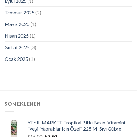
Eylül 2025
(1)
Temmuz 2025
(2)
Mayıs 2025
(1)
Nisan 2025
(1)
Şubat 2025
(3)
Ocak 2025
(1)
SON EKLENEN
YEŞİLİMARKET Tropikal Bitki Besini Vitamini
"yeşil Yapraklar Için Özel" 225 Ml Sıvı Gübre
₺
15,00
₺
7,50