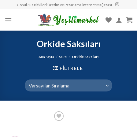
Skip
Gönül Süs Bitkileri Üretim ve Pazarlama İnternet Mağazası
to
content
Orkide Saksıları
Ana Sayfa
/
Saksı
/
Orkide Saksıları
FILTRELE
Beğendiklerime
Ekle