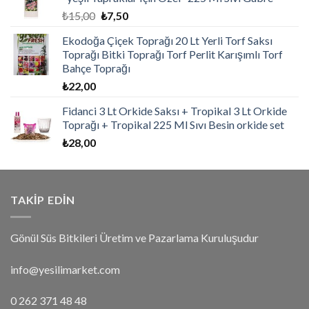
₺
15,00
₺
7,50
Ekodoğa Çiçek Toprağı 20 Lt Yerli Torf Saksı
Toprağı Bitki Toprağı Torf Perlit Karışımlı Torf
Bahçe Toprağı
₺
22,00
Fidanci 3 Lt Orkide Saksı + Tropikal 3 Lt Orkide
Toprağı + Tropikal 225 Ml Sıvı Besin orkide set
₺
28,00
TAKIP EDIN
Gönül Süs Bitkileri Üretim ve Pazarlama Kuruluşudur
info@yesilimarket.com
0 262 371 48 48