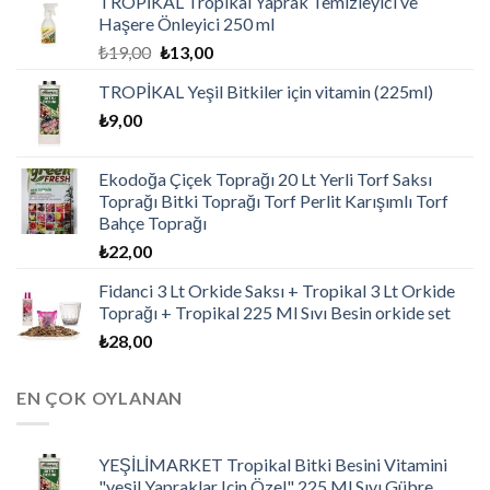
TROPİKAL Tropikal Yaprak Temizleyici ve
Haşere Önleyici 250 ml
₺
19,00
₺
13,00
TROPİKAL Yeşil Bitkiler için vitamin (225ml)
₺
9,00
Ekodoğa Çiçek Toprağı 20 Lt Yerli Torf Saksı
Toprağı Bitki Toprağı Torf Perlit Karışımlı Torf
Bahçe Toprağı
₺
22,00
Fidanci 3 Lt Orkide Saksı + Tropikal 3 Lt Orkide
Toprağı + Tropikal 225 Ml Sıvı Besin orkide set
₺
28,00
EN ÇOK OYLANAN
YEŞİLİMARKET Tropikal Bitki Besini Vitamini
"yeşil Yapraklar Için Özel" 225 Ml Sıvı Gübre