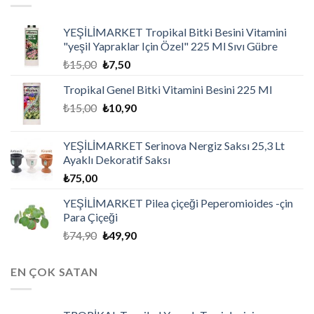
YEŞİLİMARKET Tropikal Bitki Besini Vitamini
"yeşil Yapraklar Için Özel" 225 Ml Sıvı Gübre
₺
15,00
₺
7,50
Tropikal Genel Bitki Vitamini Besini 225 Ml
₺
15,00
₺
10,90
YEŞİLİMARKET Serinova Nergiz Saksı 25,3 Lt
Ayaklı Dekoratif Saksı
₺
75,00
YEŞİLİMARKET Pilea çiçeği Peperomioides -çin
Para Çiçeği
₺
74,90
₺
49,90
EN ÇOK SATAN