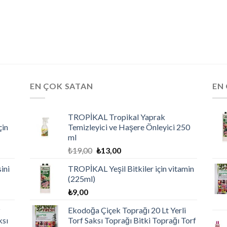
EN ÇOK SATAN
EN
TROPİKAL Tropikal Yaprak
çin
Temizleyici ve Haşere Önleyici 250
ml
₺
19,00
₺
13,00
ini
TROPİKAL Yeşil Bitkiler için vitamin
(225ml)
₺
9,00
z
Ekodoğa Çiçek Toprağı 20 Lt Yerli
ksı
Torf Saksı Toprağı Bitki Toprağı Torf