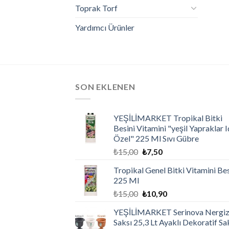
Toprak Torf
Yardımcı Ürünler
SON EKLENEN
YEŞİLİMARKET Tropikal Bitki
Besini Vitamini "yeşil Yapraklar I
Özel" 225 Ml Sıvı Gübre
₺
15,00
₺
7,50
Tropikal Genel Bitki Vitamini Bes
225 Ml
₺
15,00
₺
10,90
YEŞİLİMARKET Serinova Nergi
Saksı 25,3 Lt Ayaklı Dekoratif Sa