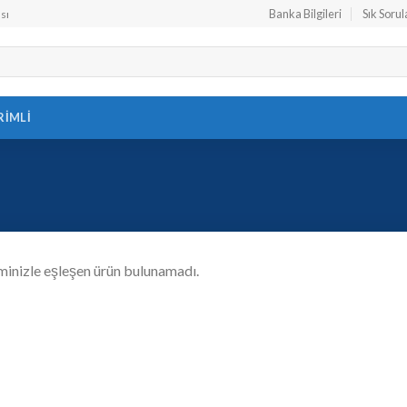
Banka Bilgileri
Sık Sorul
sı
RIMLI
minizle eşleşen ürün bulunamadı.