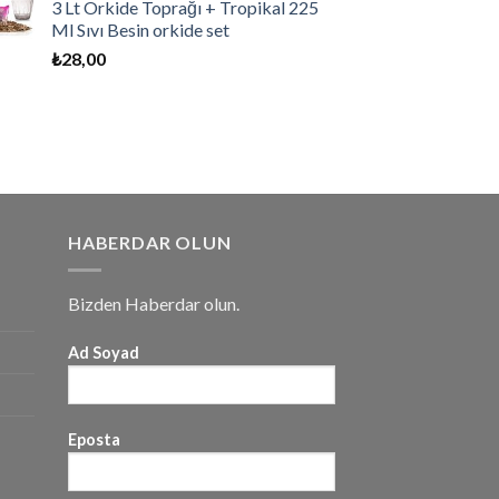
3 Lt Orkide Toprağı + Tropikal 225
Ml Sıvı Besin orkide set
₺
28,00
HABERDAR OLUN
Bizden Haberdar olun.
Ad Soyad
Eposta