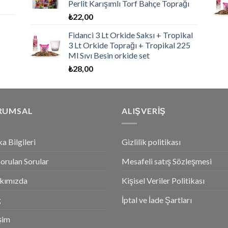
Perlit Karışımlı Torf Bahçe Toprağı
₺
22,00
Fidanci 3 Lt Orkide Saksı + Tropikal
3 Lt Orkide Toprağı + Tropikal 225
Ml Sıvı Besin orkide set
₺
28,00
RUMSAL
ALIŞVERİŞ
a Bilgileri
Gizlilik politikası
Sorulan Sorular
Mesafeli satış Sözleşmesi
kımızda
Kişisel Veriler Politikası
g
İptal ve İade Şartları
işim