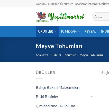
Skip
Gönül Süs Bitkileri Üretim ve Pazarlama İnternet Mağaza
to
content
Ara:
ÜRÜNLER
İÇ MEKAN
PEYZAJ
İNDI
Meyve Tohumları
Ana Sayfa
/
Fideler - Tohumlar
/
Meyve Tohumları
ÜRÜNLER
Seçi
Bahçe Bakım Malzemeleri
Bitki Besinleri
Çimlendirme - Rulo Çim