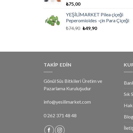
₺
75,00
YEŞİLİMARKET Pilea çiçeği
Peperomioides -çin Para Çiçeği
₺
74,90
₺
49,90
TAKIP EDIN
KU
Gönül Süs Bitkileri Üretim ve
Bank
Pazarlama Kuruluşudur
Sık 
info@yesilimarket.com
Hak
0 262 371 48 48
Blo
İlet