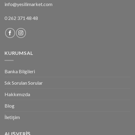
info@yesilimarket.com
0 262 371 48 48
KURUMSAL
Banka Bilgileri
Sık Sorulan Sorular
Hakkımızda
Blog
İletişim
ALIŞVERİŞ