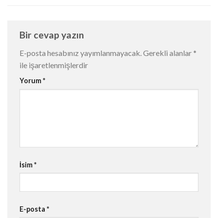
Bir cevap yazın
E-posta hesabınız yayımlanmayacak.
Gerekli alanlar
*
ile işaretlenmişlerdir
Yorum
*
İsim
*
E-posta
*