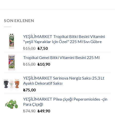
SON EKLENEN
YEŞİLİMARKET Tropikal Bitki Besini Vitamini
"yeşil Yapraklar Için Özel" 225 Ml Sıvı Gübre
₺
15,00
₺
7,50
Tropikal Genel Bitki Vitamini Besini 225 Ml
₺
15,00
₺
10,90
YEŞİLİMARKET Serinova Nergiz Saksı 25,3 Lt
Ayaklı Dekoratif Saksı
₺
75,00
YEŞİLİMARKET Pilea çiçeği Peperomioides -çin
Para Çiçeği
₺
74,90
₺
49,90