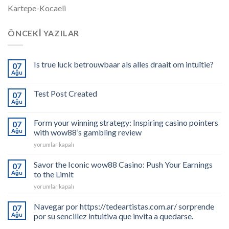
Kartepe-Kocaeli
ÖNCEKI YAZILAR
Is true luck betrouwbaar als alles draait om intuïtie?
07
Ağu
Test Post Created
07
Ağu
Form your winning strategy: Inspiring casino pointers
07
Ağu
with wow88’s gambling review
Form
yorumlar kapalı
your
winning
Savor the Iconic wow88 Casino: Push Your Earnings
07
strategy:
Ağu
to the Limit
Inspiring
Savor
yorumlar kapalı
casino
the
pointers
Iconic
with
Navegar por https://tedeartistas.com.ar/ sorprende
07
wow88
wow88’s
Ağu
por su sencillez intuitiva que invita a quedarse.
Casino:
gambling