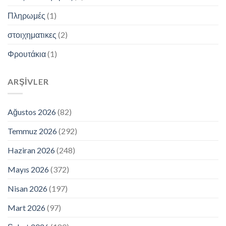
Πληρωμές
(1)
στοιχηματικες
(2)
Φρουτάκια
(1)
ARŞIVLER
Ağustos 2026
(82)
Temmuz 2026
(292)
Haziran 2026
(248)
Mayıs 2026
(372)
Nisan 2026
(197)
Mart 2026
(97)