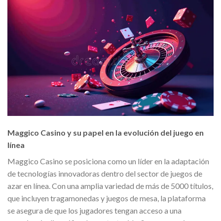
Maggico Casino y su papel en la evolución del juego en
línea
Maggico Casino se posiciona como un líder en la adaptación
de tecnologías innovadoras dentro del sector de juegos de
azar en línea. Con una amplia variedad de más de 5000 títulos,
que incluyen tragamonedas y juegos de mesa, la plataforma
se asegura de que los jugadores tengan acceso a una