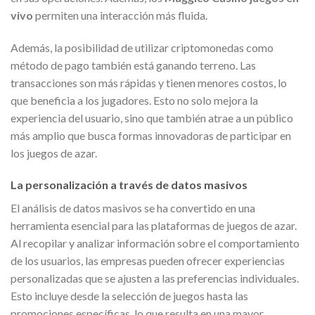
vivo
permiten una interacción más fluida.
Además, la posibilidad de utilizar criptomonedas como
método de pago también está ganando terreno. Las
transacciones son más rápidas y tienen menores costos, lo
que beneficia a los jugadores. Esto no solo mejora la
experiencia del usuario, sino que también atrae a un público
más amplio que busca formas innovadoras de participar en
los juegos de azar.
La personalización a través de datos masivos
El análisis de datos masivos se ha convertido en una
herramienta esencial para las plataformas de juegos de azar.
Al recopilar y analizar información sobre el comportamiento
de los usuarios, las empresas pueden ofrecer experiencias
personalizadas que se ajusten a las preferencias individuales.
Esto incluye desde la selección de juegos hasta las
promociones específicas, lo que resulta en una mayor