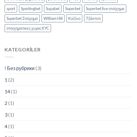
sport
Sportingbet
Supabet
Superbet
Superbet live στοίχημα
Superbet Στοίχημα
William Hill
Καζίνο
Τζάκποτ
στοιχηματικες χωρις KYC
KATEGORILER
! Без рубрики
(3)
1
(2)
14
(1)
2
(1)
3
(1)
4
(1)