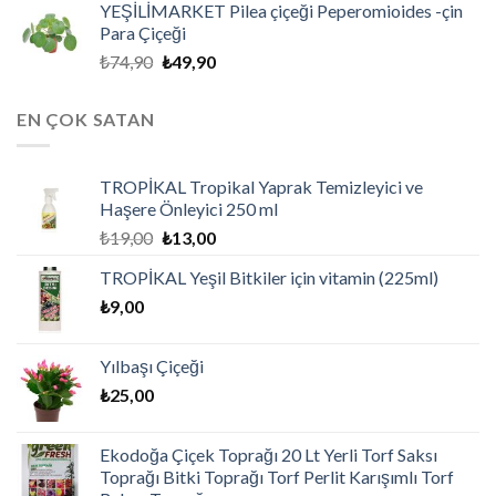
YEŞİLİMARKET Pilea çiçeği Peperomioides -çin
Para Çiçeği
₺
74,90
₺
49,90
EN ÇOK SATAN
TROPİKAL Tropikal Yaprak Temizleyici ve
Haşere Önleyici 250 ml
₺
19,00
₺
13,00
TROPİKAL Yeşil Bitkiler için vitamin (225ml)
₺
9,00
Yılbaşı Çiçeği
₺
25,00
Ekodoğa Çiçek Toprağı 20 Lt Yerli Torf Saksı
Toprağı Bitki Toprağı Torf Perlit Karışımlı Torf