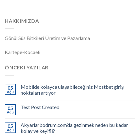
HAKKIMIZDA
Gönül Süs Bitkileri Üretim ve Pazarlama
Kartepe-Kocaeli
ÖNCEKI YAZILAR
Mobilde kolayca ulaşabileceğiniz Mostbet giriş
05
Ağu
noktaları artıyor
Test Post Created
05
Ağu
Akyarlarbodrum.com’da gezinmek neden bu kadar
05
Ağu
kolay ve keyifli?