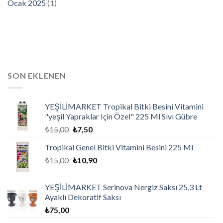
Ocak 2025
(1)
SON EKLENEN
YEŞİLİMARKET Tropikal Bitki Besini Vitamini
"yeşil Yapraklar Için Özel" 225 Ml Sıvı Gübre
₺
15,00
₺
7,50
Tropikal Genel Bitki Vitamini Besini 225 Ml
₺
15,00
₺
10,90
YEŞİLİMARKET Serinova Nergiz Saksı 25,3 Lt
Ayaklı Dekoratif Saksı
₺
75,00