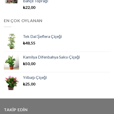
Bahçe Toprağı
₺
22,00
EN ÇOK OYLANAN
Tek Dal Şeflera Çiçeği
₺
48,55
Kamilya Difenbahya Saksı Çiçeği
₺
50,00
Yılbaşı Çiçeği
₺
25,00
TAKIP EDIN