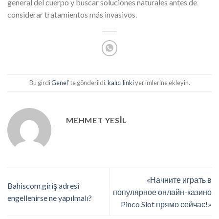
general del cuerpo y buscar soluciones naturales antes de
considerar tratamientos más invasivos.
Bu girdi
Genel
’ te gönderildi.
kalıcı linki
yer imlerine ekleyin.
MEHMET YESIL
«Начните играть в
Bahiscom giriş adresi
популярное онлайн-казино
engellenirse ne yapılmalı?
Pinco Slot прямо сейчас!»