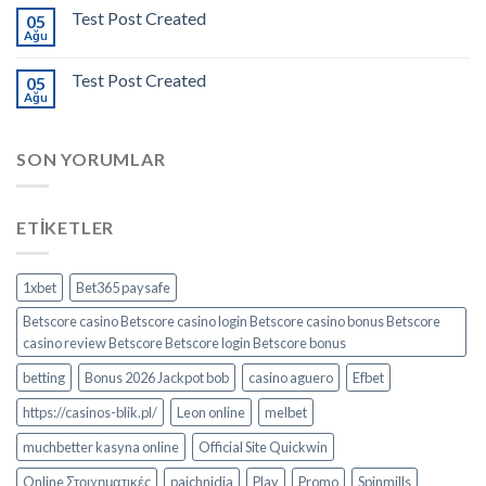
Test Post Created
05
Ağu
Test Post Created
05
Ağu
SON YORUMLAR
ETIKETLER
1xbet
Bet365 paysafe
Betscore casino Betscore casino login Betscore casino bonus Betscore
casino review Betscore Betscore login Betscore bonus
betting
Bonus 2026 Jackpot bob
casino aguero
Efbet
https://casinos-blik.pl/
Leon online
melbet
muchbetter kasyna online
Official Site Quickwin
Online Στοιχηματικές
paichnidia
Play
Promo
Spinmills