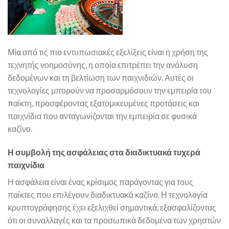
Μία από τις πιο εντυπωσιακές εξελίξεις είναι η χρήση της
τεχνητής νοημοσύνης, η οποία επιτρέπει την ανάλυση
δεδομένων και τη βελτίωση των παιχνιδιών. Αυτές οι
τεχνολογίες μπορούν να προσαρμόσουν την εμπειρία του
παίκτη, προσφέροντας εξατομικευμένες προτάσεις και
παιχνίδια που ανταγωνίζονται την εμπειρία σε φυσικά
καζίνο.
Η συμβολή της ασφάλειας στα διαδικτυακά τυχερά
παιχνίδια
Η ασφάλεια είναι ένας κρίσιμος παράγοντας για τους
παίκτες που επιλέγουν διαδικτυακά καζίνο. Η τεχνολογία
κρυπτογράφησης έχει εξελιχθεί σημαντικά, εξασφαλίζοντας
ότι οι συναλλαγές και τα προσωπικά δεδομένα των χρηστών