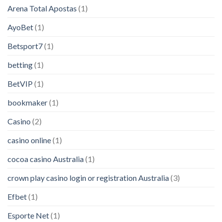
Arena Total Apostas
(1)
AyoBet
(1)
Betsport7
(1)
betting
(1)
BetVIP
(1)
bookmaker
(1)
Casino
(2)
casino online
(1)
cocoa casino Australia
(1)
crown play casino login or registration Australia
(3)
Efbet
(1)
Esporte Net
(1)