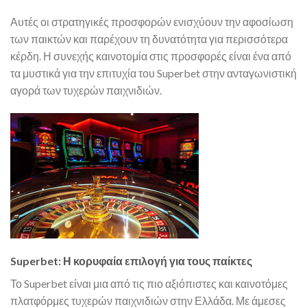
Αυτές οι στρατηγικές προσφορών ενισχύουν την αφοσίωση
των παικτών και παρέχουν τη δυνατότητα για περισσότερα
κέρδη. Η συνεχής καινοτομία στις προσφορές είναι ένα από
τα μυστικά για την επιτυχία του Superbet στην ανταγωνιστική
αγορά των τυχερών παιχνιδιών.
Superbet: Η κορυφαία επιλογή για τους παίκτες
Το Superbet είναι μια από τις πιο αξιόπιστες και καινοτόμες
πλατφόρμες τυχερών παιχνιδιών στην Ελλάδα. Με άμεσες