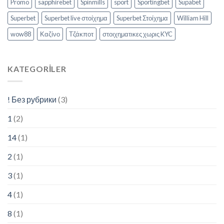
Promo
sapphirebet
Spinmills
sport
Sportingbet
Supabet
Superbet
Superbet live στοίχημα
Superbet Στοίχημα
William Hill
wow88
Καζίνο
Τζάκποτ
στοιχηματικες χωρις KYC
KATEGORILER
! Без рубрики
(3)
1
(2)
14
(1)
2
(1)
3
(1)
4
(1)
8
(1)