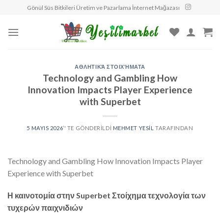
Skip
Gönül Süs Bitkileri Üretim ve Pazarlama İnternet Mağazası
to
content
ΑΘΛΗΤΙΚΆ ΣΤΟΙΧΉΜΑΤΑ
Technology and Gambling How
Innovation Impacts Player Experience
with Superbet
5 MAYIS 2026
’' TE GÖNDERILDI
MEHMET YESIL
TARAFINDAN
Technology and Gambling How Innovation Impacts Player
Experience with Superbet
Η καινοτομία στην Superbet Στοίχημα τεχνολογία των
τυχερών παιχνιδιών