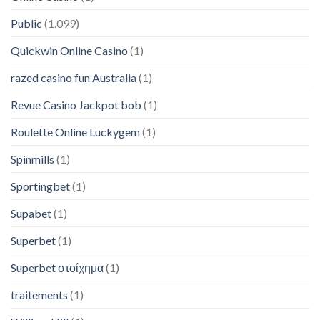
Public
(1.099)
Quickwin Online Casino
(1)
razed casino fun Australia
(1)
Revue Casino Jackpot bob
(1)
Roulette Online Luckygem
(1)
Spinmills
(1)
Sportingbet
(1)
Supabet
(1)
Superbet
(1)
Superbet στοίχημα
(1)
traitements
(1)