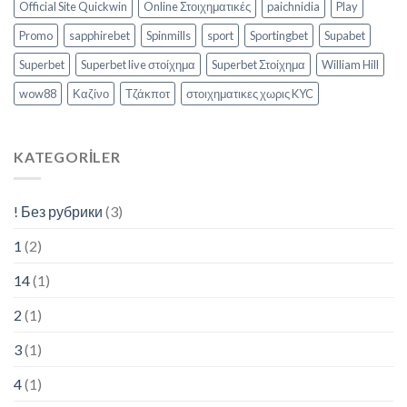
Official Site Quickwin
Online Στοιχηματικές
paichnidia
Play
Promo
sapphirebet
Spinmills
sport
Sportingbet
Supabet
Superbet
Superbet live στοίχημα
Superbet Στοίχημα
William Hill
wow88
Καζίνο
Τζάκποτ
στοιχηματικες χωρις KYC
KATEGORILER
! Без рубрики
(3)
1
(2)
14
(1)
2
(1)
3
(1)
4
(1)