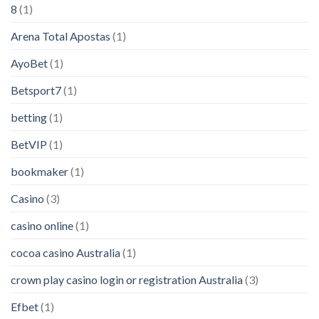
8
(1)
Arena Total Apostas
(1)
AyoBet
(1)
Betsport7
(1)
betting
(1)
BetVIP
(1)
bookmaker
(1)
Casino
(3)
casino online
(1)
cocoa casino Australia
(1)
crown play casino login or registration Australia
(3)
Efbet
(1)